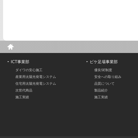
ICT事業部
ビケ足場事業部
ダイワの安心施工
優良SE制度
産業用太陽光発電システム
安全への取り組み
住宅用太陽光発電システム
品質について
次世代商品
製品紹介
施工実績
施工実績