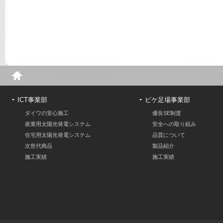
ICT事業部
ビケ足場事業部
ダイワの安心施工
優良SE制度
産業用太陽光発電システム
安全への取り組み
住宅用太陽光発電システム
品質について
次世代商品
製品紹介
施工実績
施工実績