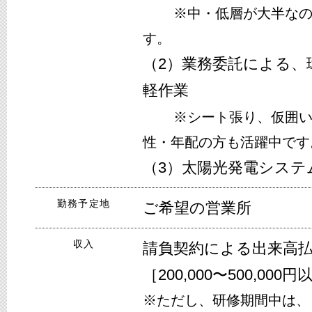
※
中・低層が大半な
す。
（2）業務委託による、
軽作業
※
シート張り、仮囲
性・年配の方も活躍中です
（3）太陽光発電システ
勤務予定地
ご希望の営業所
収入
請負契約による出来高
［200,000〜500,0
※
ただし、研修期間中は、日