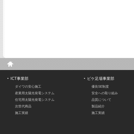
ICT事業部
ビケ足場事業部
ダイワの安心施工
優良SE制度
産業用太陽光発電システム
安全への取り組み
住宅用太陽光発電システム
品質について
次世代商品
製品紹介
施工実績
施工実績